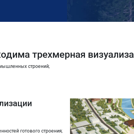
бходима трехмерная визуализ
омышленных строений;
лизации
нностей готового строения;