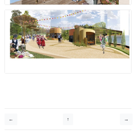
←
↑
→